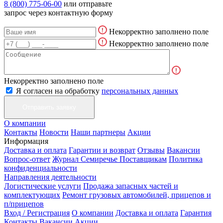
8 (800) 775-06-00
или отправьте
запрос через контактную форму
Некорректно заполнено поле
Некорректно заполнено поле
Некорректно заполнено поле
Я согласен на обработку
персональных данных
О компании
Контакты
Новости
Наши партнеры
Акции
Информация
Доставка и оплата
Гарантии и возврат
Отзывы
Вакансии
Вопрос-ответ
Журнал Семиречье
Поставщикам
Политика
конфиденциальности
Направления деятельности
Логистические услуги
Продажа запасных частей и
комплектующих
Ремонт грузовых автомобилей, прицепов и
п/прицепов
Вход / Регистрация
О компании
Доставка и оплата
Гарантия
Контакты
Вакансии
Акции