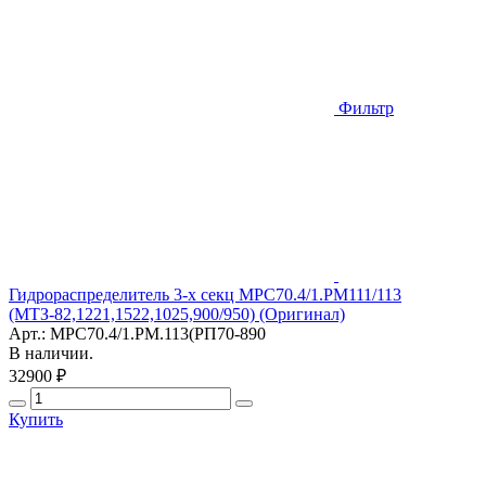
Фильтр
Гидрораспределитель 3-х секц МРС70.4/1.РМ111/113
(МТЗ-82,1221,1522,1025,900/950) (Оригинал)
Арт.: МРС70.4/1.РМ.113(РП70-890
В наличии.
32900 ₽
Купить