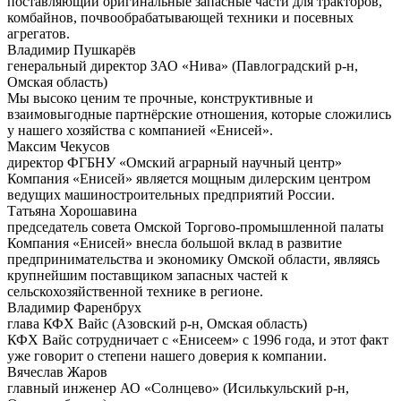
поставляющий оригинальные запасные части для тракторов,
комбайнов, почвообрабатывающей техники и посевных
агрегатов.
Владимир Пушкарёв
генеральный директор ЗАО «Нива» (Павлоградский р-н,
Омская область)
Мы высоко ценим те прочные, конструктивные и
взаимовыгодные партнёрские отношения, которые сложились
у нашего хозяйства с компанией «Енисей».
Максим Чекусов
директор ФГБНУ «Омский аграрный научный центр»
Компания «Енисей» является мощным дилерским центром
ведущих машиностроительных предприятий России.
Татьяна Хорошавина
председатель совета Омской Торгово-промышленной палаты
Компания «Енисей» внесла большой вклад в развитие
предпринимательства и экономику Омской области, являясь
крупнейшим поставщиком запасных частей к
сельскохозяйственной технике в регионе.
Владимир Фаренбрух
глава КФХ Вайс (Азовский р-н, Омская область)
КФХ Вайс сотрудничает с «Енисеем» с 1996 года, и этот факт
уже говорит о степени нашего доверия к компании.
Вячеслав Жаров
главный инженер АО «Солнцево» (Исилькульский р-н,