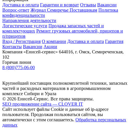
Доставка и оплата
Гарантии и возврат
Отзывы
Вакансии
Вопрос-ответ
Журнал Семиречье
Поставщикам
Политика
конфиденциальности
Направления деятельности
Логистические услуги
Продажа запасных частей и
комплектующих
Ремонт грузовых автомобилей, прицепов и
п/прицепов
Вход / Регистрация
О компании
Доставка и оплата
Гарантия
Контакты
Вакансии
Акции
Компания «Енисей-сервис»
644016, г. Омск, Семиреченская,
102
Горячая линия
8 (800)775-06-00
Крупнейший поставщик полнокомплетной техники, запасных
частей и расходных материалов в агропромышленном
комплексе Сибири и Урала
© 2026 Енисей-Сервис. Все права защищены.
SEO продвижение сайта — CLOVER IT
Сайт использует файлы Cookie и данные об ip-адресе
пользователя. Продолжая пользоваться сайтом, вы
автоматически с этим соглашаетесь.
Обработка персональных
данных