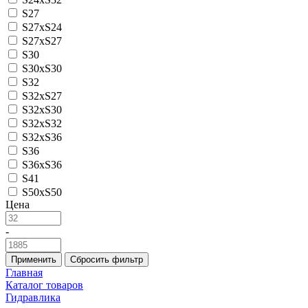
S27
S27xS24
S27xS27
S30
S30xS30
S32
S32xS27
S32xS30
S32xS32
S32xS36
S36
S36xS36
S41
S50xS50
Цена
-
Применить
Сбросить фильтр
Главная
Каталог товаров
Гидравлика