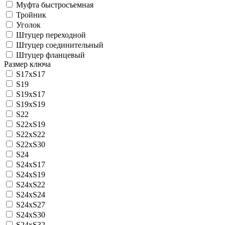
Муфта быстросъемная
Тройник
Уголок
Штуцер переходной
Штуцер соединительный
Штуцер фланцевый
Размер ключа
S17xS17
S19
S19xS17
S19xS19
S22
S22xS19
S22xS22
S22xS30
S24
S24xS17
S24xS19
S24xS22
S24xS24
S24xS27
S24xS30
S24xS32