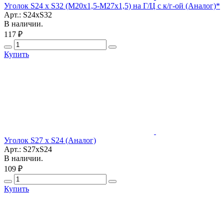
Уголок S24 х S32 (М20х1,5-М27х1,5) на Г/Ц с к/г-ой (Аналог)*
Арт.: S24xS32
В наличии.
117 ₽
Купить
Уголок S27 х S24 (Аналог)
Арт.: S27xS24
В наличии.
109 ₽
Купить