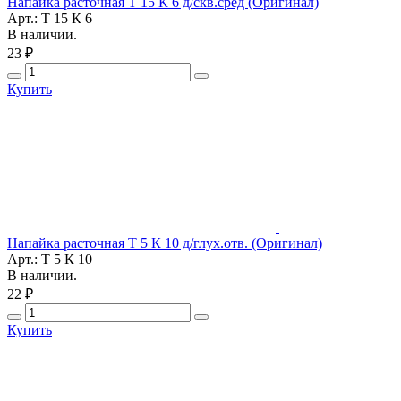
Напайка расточная Т 15 К 6 д/скв.сред (Оригинал)
Арт.: Т 15 К 6
В наличии.
23 ₽
Купить
Напайка расточная Т 5 К 10 д/глух.отв. (Оригинал)
Арт.: Т 5 К 10
В наличии.
22 ₽
Купить