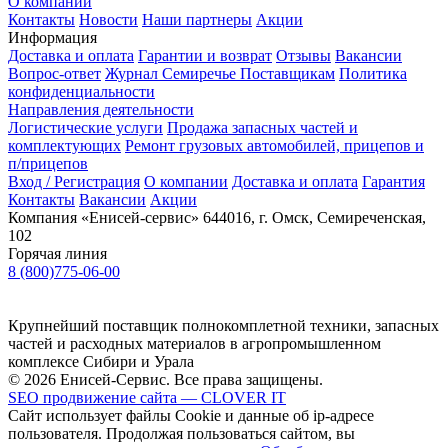
О компании
Контакты
Новости
Наши партнеры
Акции
Информация
Доставка и оплата
Гарантии и возврат
Отзывы
Вакансии
Вопрос-ответ
Журнал Семиречье
Поставщикам
Политика
конфиденциальности
Направления деятельности
Логистические услуги
Продажа запасных частей и
комплектующих
Ремонт грузовых автомобилей, прицепов и
п/прицепов
Вход / Регистрация
О компании
Доставка и оплата
Гарантия
Контакты
Вакансии
Акции
Компания «Енисей-сервис»
644016, г. Омск, Семиреченская,
102
Горячая линия
8 (800)775-06-00
Крупнейший поставщик полнокомплетной техники, запасных
частей и расходных материалов в агропромышленном
комплексе Сибири и Урала
© 2026 Енисей-Сервис. Все права защищены.
SEO продвижение сайта — CLOVER IT
Сайт использует файлы Cookie и данные об ip-адресе
пользователя. Продолжая пользоваться сайтом, вы