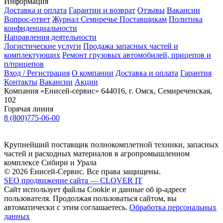
Информация
Доставка и оплата
Гарантии и возврат
Отзывы
Вакансии
Вопрос-ответ
Журнал Семиречье
Поставщикам
Политика
конфиденциальности
Направления деятельности
Логистические услуги
Продажа запасных частей и
комплектующих
Ремонт грузовых автомобилей, прицепов и
п/прицепов
Вход / Регистрация
О компании
Доставка и оплата
Гарантия
Контакты
Вакансии
Акции
Компания «Енисей-сервис»
644016, г. Омск, Семиреченская,
102
Горячая линия
8 (800)775-06-00
Крупнейший поставщик полнокомплетной техники, запасных
частей и расходных материалов в агропромышленном
комплексе Сибири и Урала
© 2026 Енисей-Сервис. Все права защищены.
SEO продвижение сайта — CLOVER IT
Сайт использует файлы Cookie и данные об ip-адресе
пользователя. Продолжая пользоваться сайтом, вы
автоматически с этим соглашаетесь.
Обработка персональных
данных