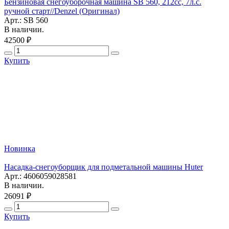
Бензиновая снегоуборочная машина SB 560, 212сс, 7л.с.
ручной старт//Denzel (Оригинал)
Арт.: SB 560
В наличии.
42500 ₽
Купить
Новинка
Насадка-снегоуборщик для подметальной машины Huter
Арт.: 4606059028581
В наличии.
26091 ₽
Купить