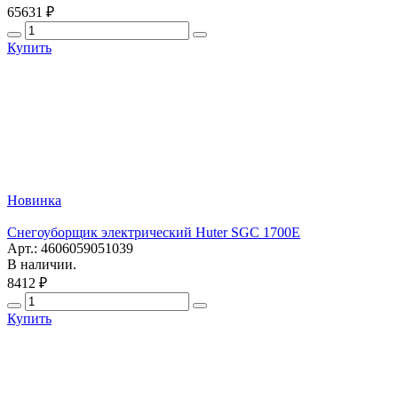
65631 ₽
Купить
Новинка
Снегоуборщик электрический Huter SGC 1700E
Арт.: 4606059051039
В наличии.
8412 ₽
Купить