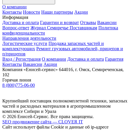
О компании
Контакты
Новости
Наши партнеры
Акции
Информация
Доставка и оплата
Гарантии и возврат
Отзывы
Вакансии
Вопрос-ответ
Журнал Семиречье
Поставщикам
Политика
конфиденциальности
Направления деятельности
Логистические услуги
Продажа запасных частей и
комплектующих
Ремонт грузовых автомобилей, прицепов и
п/прицепов
Вход / Регистрация
О компании
Доставка и оплата
Гарантия
Контакты
Вакансии
Акции
Компания «Енисей-сервис»
644016, г. Омск, Семиреченская,
102
Горячая линия
8 (800)775-06-00
Крупнейший поставщик полнокомплетной техники, запасных
частей и расходных материалов в агропромышленном
комплексе Сибири и Урала
© 2026 Енисей-Сервис. Все права защищены.
SEO продвижение сайта — CLOVER IT
Сайт использует файлы Cookie и данные об ip-адресе