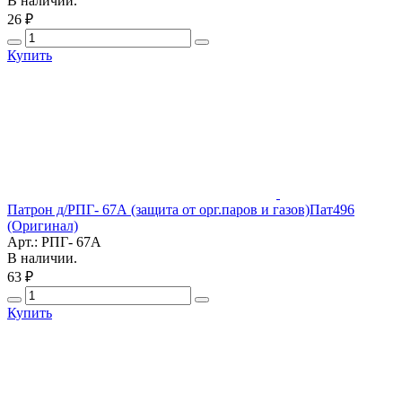
В наличии.
26 ₽
Купить
Патрон д/РПГ- 67А (защита от орг.паров и газов)Пат496
(Оригинал)
Арт.: РПГ- 67А
В наличии.
63 ₽
Купить