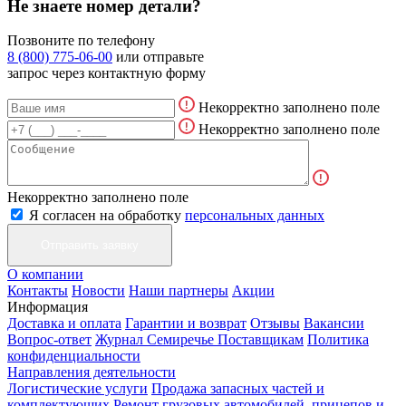
Не знаете номер детали?
Позвоните по телефону
8 (800) 775-06-00
или отправьте
запрос через контактную форму
Некорректно заполнено поле
Некорректно заполнено поле
Некорректно заполнено поле
Я согласен на обработку
персональных данных
О компании
Контакты
Новости
Наши партнеры
Акции
Информация
Доставка и оплата
Гарантии и возврат
Отзывы
Вакансии
Вопрос-ответ
Журнал Семиречье
Поставщикам
Политика
конфиденциальности
Направления деятельности
Логистические услуги
Продажа запасных частей и
комплектующих
Ремонт грузовых автомобилей, прицепов и