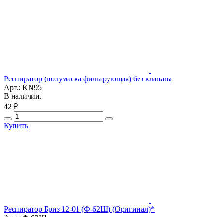
Респиратор (полумаска фильтрующая) без клапана
Арт.: KN95
В наличии.
42 ₽
Купить
Респиратор Бриз 12-01 (Ф-62Ш) (Оригинал)*