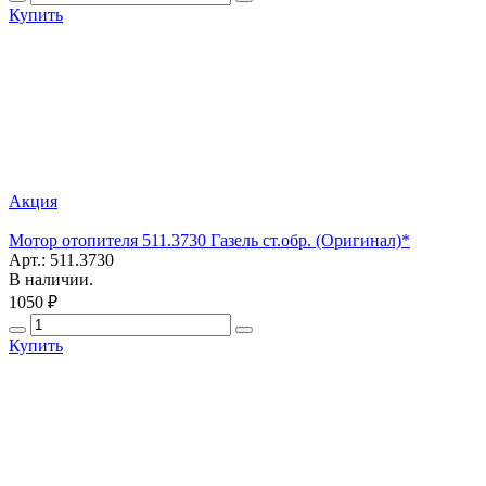
Купить
Акция
Мотор отопителя 511.3730 Газель ст.обр. (Оригинал)*
Арт.: 511.3730
В наличии.
1050 ₽
Купить