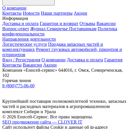
О компании
Контакты
Новости
Наши партнеры
Акции
Информация
Доставка и оплата
Гарантии и возврат
Отзывы
Вакансии
Вопрос-ответ
Журнал Семиречье
Поставщикам
Политика
конфиденциальности
Направления деятельности
Логистические услуги
Продажа запасных частей и
комплектующих
Ремонт грузовых автомобилей, прицепов и
п/прицепов
Вход / Регистрация
О компании
Доставка и оплата
Гарантия
Контакты
Вакансии
Акции
Компания «Енисей-сервис»
644016, г. Омск, Семиреченская,
102
Горячая линия
8 (800)775-06-00
Крупнейший поставщик полнокомплетной техники, запасных
частей и расходных материалов в агропромышленном
комплексе Сибири и Урала
© 2026 Енисей-Сервис. Все права защищены.
SEO продвижение сайта — CLOVER IT
Сайт использует файлы Cookie и данные об ip-адресе