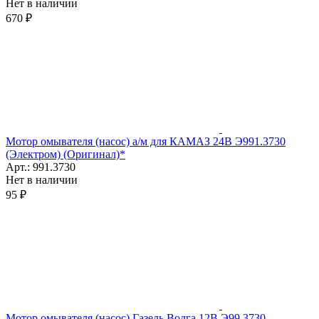
Нет в наличии
670 ₽
Мотор омывателя (насос) а/м для КАМАЗ 24В Э991.3730
(Электром) (Оригинал)*
Арт.: 991.3730
Нет в наличии
95 ₽
Мотор омывателя (насос) Газель,Волга 12В Э99.3730