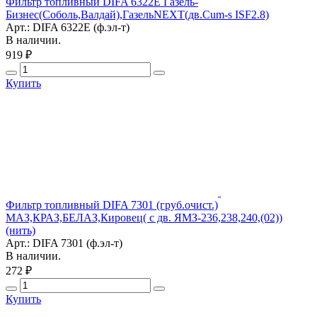
Фильтр топливный DIFA 6322Е Газель-
Бизнес(Соболь,Валдай),ГазельNEXT(дв.Cum-s ISF2.8)
Арт.: DIFA 6322Е (ф.эл-т)
В наличии.
919 ₽
Купить
Фильтр топливный DIFA 7301 (груб.очист.)
МАЗ,КРАЗ,БЕЛАЗ,Кировец( с дв. ЯМЗ-236,238,240,(02))
(нить)
Арт.: DIFA 7301 (ф.эл-т)
В наличии.
272 ₽
Купить