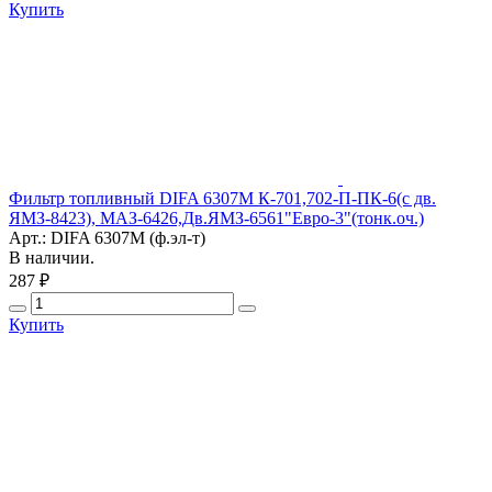
Купить
Фильтр топливный DIFA 6307М К-701,702-П-ПК-6(с дв.
ЯМЗ-8423), МАЗ-6426,Дв.ЯМЗ-6561"Евро-3"(тонк.оч.)
Арт.: DIFA 6307М (ф.эл-т)
В наличии.
287 ₽
Купить