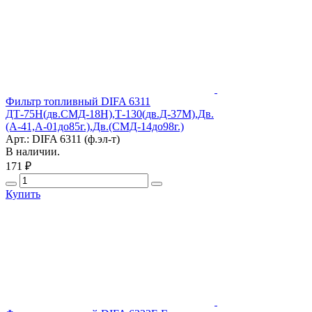
Фильтр топливный DIFA 6311
ДТ-75Н(дв.СМД-18Н),Т-130(дв.Д-37М),Дв.
(А-41,А-01до85г.),Дв.(СМД-14до98г.)
Арт.: DIFA 6311 (ф.эл-т)
В наличии.
171 ₽
Купить