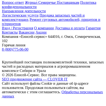
Вопрос-ответ
Журнал Семиречье
Поставщикам
Политика
конфиденциальности
Направления деятельности
Логистические услуги
Продажа запасных частей и
комплектующих
Ремонт грузовых автомобилей, прицепов и
п/прицепов
Вход / Регистрация
О компании
Доставка и оплата
Гарантия
Контакты
Вакансии
Акции
Компания «Енисей-сервис»
644016, г. Омск, Семиреченская,
102
Горячая линия
8 (800)775-06-00
Крупнейший поставщик полнокомплетной техники, запасных
частей и расходных материалов в агропромышленном
комплексе Сибири и Урала
© 2026 Енисей-Сервис. Все права защищены.
SEO продвижение сайта — CLOVER IT
Сайт использует файлы Cookie и данные об ip-адресе
пользователя. Продолжая пользоваться сайтом, вы
автоматически с этим соглашаетесь.
Обработка персональных
данных