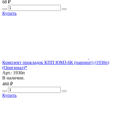
68 ₽
Купить
Комплект прокладок КПП ЮМЗ-6К (паронит) (1930п)
(Оригинал)*
Арт.: 1930п
В наличии.
460 ₽
Купить