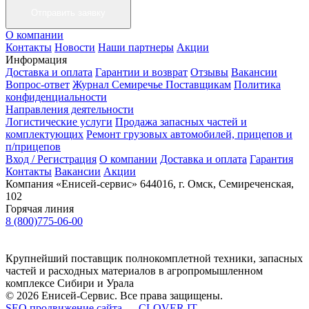
О компании
Контакты
Новости
Наши партнеры
Акции
Информация
Доставка и оплата
Гарантии и возврат
Отзывы
Вакансии
Вопрос-ответ
Журнал Семиречье
Поставщикам
Политика
конфиденциальности
Направления деятельности
Логистические услуги
Продажа запасных частей и
комплектующих
Ремонт грузовых автомобилей, прицепов и
п/прицепов
Вход / Регистрация
О компании
Доставка и оплата
Гарантия
Контакты
Вакансии
Акции
Компания «Енисей-сервис»
644016, г. Омск, Семиреченская,
102
Горячая линия
8 (800)775-06-00
Крупнейший поставщик полнокомплетной техники, запасных
частей и расходных материалов в агропромышленном
комплексе Сибири и Урала
© 2026 Енисей-Сервис. Все права защищены.
SEO продвижение сайта — CLOVER IT