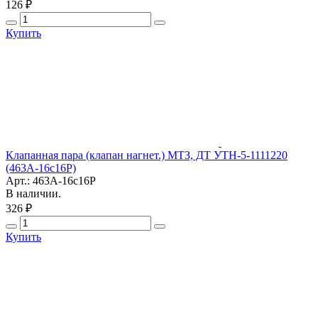
126 ₽
Купить
Клапанная пара (клапан нагнет.) МТЗ, ДТ УТН-5-1111220
(463А-16с16Р)
Арт.: 463А-16с16Р
В наличии.
326 ₽
Купить