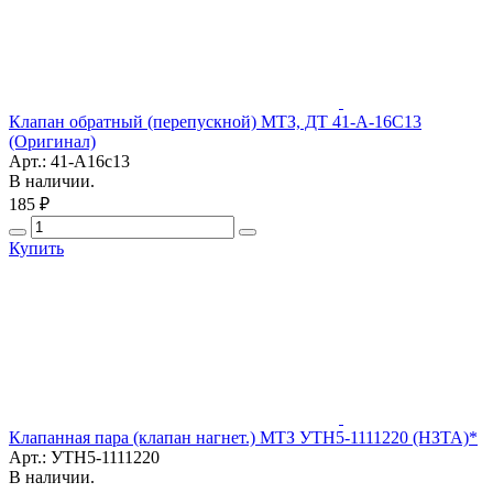
Клапан обратный (перепускной) МТЗ, ДТ 41-А-16С13
(Оригинал)
Арт.: 41-А16с13
В наличии.
185 ₽
Купить
Клапанная пара (клапан нагнет.) МТЗ УТН5-1111220 (НЗТА)*
Арт.: УТН5-1111220
В наличии.