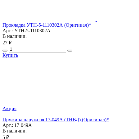
Прокладка УТН-5-1110302А (Оригинал)*
Арт.: УТН-5-1110302А
В наличии.
27 ₽
Купить
Акция
Пружина наружная 17-049А (ТНВД) (Оригинал)*
Арт.: 17-049А
В наличии.
5 ₽