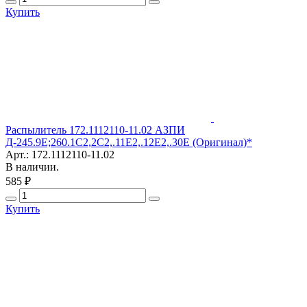
Купить
Распылитель 172.1112110-11.02 АЗПИ
Д-245.9Е;260.1С2,2С2,.11Е2,.12Е2,.30Е (Оригинал)*
Арт.: 172.1112110-11.02
В наличии.
585 ₽
Купить