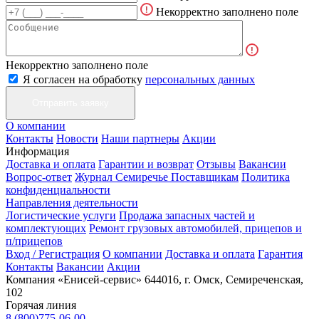
Некорректно заполнено поле
Некорректно заполнено поле
Я согласен на обработку
персональных данных
О компании
Контакты
Новости
Наши партнеры
Акции
Информация
Доставка и оплата
Гарантии и возврат
Отзывы
Вакансии
Вопрос-ответ
Журнал Семиречье
Поставщикам
Политика
конфиденциальности
Направления деятельности
Логистические услуги
Продажа запасных частей и
комплектующих
Ремонт грузовых автомобилей, прицепов и
п/прицепов
Вход / Регистрация
О компании
Доставка и оплата
Гарантия
Контакты
Вакансии
Акции
Компания «Енисей-сервис»
644016, г. Омск, Семиреченская,
102
Горячая линия
8 (800)775-06-00