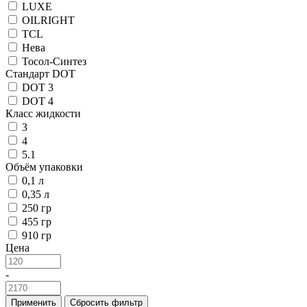
LUXE
OILRIGHT
TCL
Нева
Тосол-Синтез
Стандарт DOT
DOT 3
DOT 4
Класс жидкости
3
4
5.1
Объём упаковки
0,1 л
0,35 л
250 гр
455 гр
910 гр
Цена
-
Применить
Сбросить фильтр