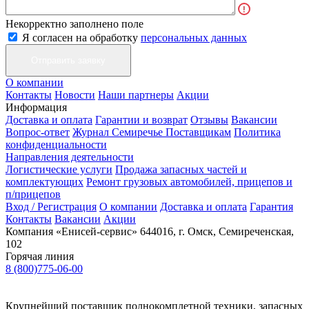
Некорректно заполнено поле
Я согласен на обработку
персональных данных
О компании
Контакты
Новости
Наши партнеры
Акции
Информация
Доставка и оплата
Гарантии и возврат
Отзывы
Вакансии
Вопрос-ответ
Журнал Семиречье
Поставщикам
Политика
конфиденциальности
Направления деятельности
Логистические услуги
Продажа запасных частей и
комплектующих
Ремонт грузовых автомобилей, прицепов и
п/прицепов
Вход / Регистрация
О компании
Доставка и оплата
Гарантия
Контакты
Вакансии
Акции
Компания «Енисей-сервис»
644016, г. Омск, Семиреченская,
102
Горячая линия
8 (800)775-06-00
Крупнейший поставщик полнокомплетной техники, запасных