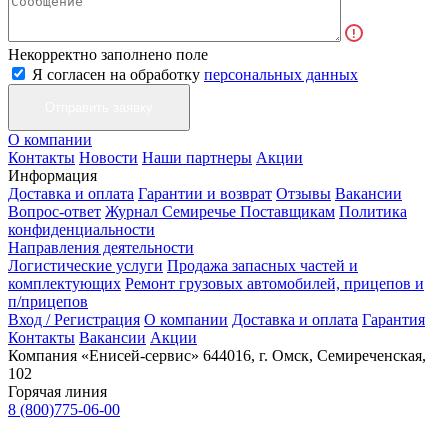
Некорректно заполнено поле
Я согласен на обработку
персональных данных
О компании
Контакты
Новости
Наши партнеры
Акции
Информация
Доставка и оплата
Гарантии и возврат
Отзывы
Вакансии
Вопрос-ответ
Журнал Семиречье
Поставщикам
Политика
конфиденциальности
Направления деятельности
Логистические услуги
Продажа запасных частей и
комплектующих
Ремонт грузовых автомобилей, прицепов и
п/прицепов
Вход / Регистрация
О компании
Доставка и оплата
Гарантия
Контакты
Вакансии
Акции
Компания «Енисей-сервис»
644016, г. Омск, Семиреченская,
102
Горячая линия
8 (800)775-06-00