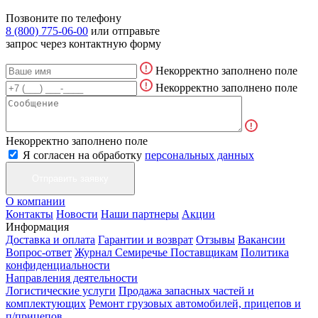
Позвоните по телефону
8 (800) 775-06-00
или отправьте
запрос через контактную форму
Некорректно заполнено поле
Некорректно заполнено поле
Некорректно заполнено поле
Я согласен на обработку
персональных данных
О компании
Контакты
Новости
Наши партнеры
Акции
Информация
Доставка и оплата
Гарантии и возврат
Отзывы
Вакансии
Вопрос-ответ
Журнал Семиречье
Поставщикам
Политика
конфиденциальности
Направления деятельности
Логистические услуги
Продажа запасных частей и
комплектующих
Ремонт грузовых автомобилей, прицепов и
п/прицепов