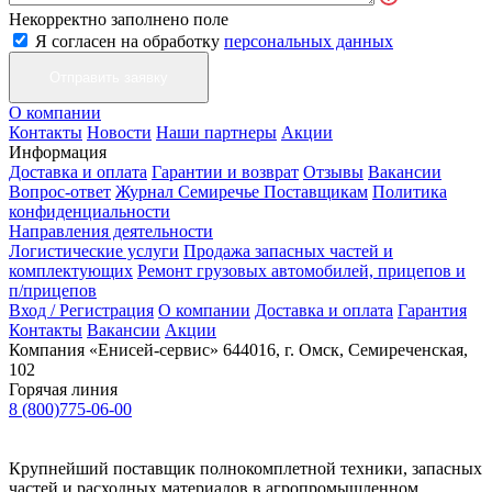
Некорректно заполнено поле
Я согласен на обработку
персональных данных
О компании
Контакты
Новости
Наши партнеры
Акции
Информация
Доставка и оплата
Гарантии и возврат
Отзывы
Вакансии
Вопрос-ответ
Журнал Семиречье
Поставщикам
Политика
конфиденциальности
Направления деятельности
Логистические услуги
Продажа запасных частей и
комплектующих
Ремонт грузовых автомобилей, прицепов и
п/прицепов
Вход / Регистрация
О компании
Доставка и оплата
Гарантия
Контакты
Вакансии
Акции
Компания «Енисей-сервис»
644016, г. Омск, Семиреченская,
102
Горячая линия
8 (800)775-06-00
Крупнейший поставщик полнокомплетной техники, запасных
частей и расходных материалов в агропромышленном