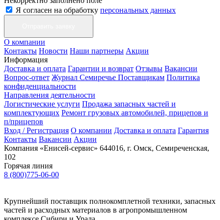
Некорректно заполнено поле
Я согласен на обработку
персональных данных
О компании
Контакты
Новости
Наши партнеры
Акции
Информация
Доставка и оплата
Гарантии и возврат
Отзывы
Вакансии
Вопрос-ответ
Журнал Семиречье
Поставщикам
Политика
конфиденциальности
Направления деятельности
Логистические услуги
Продажа запасных частей и
комплектующих
Ремонт грузовых автомобилей, прицепов и
п/прицепов
Вход / Регистрация
О компании
Доставка и оплата
Гарантия
Контакты
Вакансии
Акции
Компания «Енисей-сервис»
644016, г. Омск, Семиреченская,
102
Горячая линия
8 (800)775-06-00
Крупнейший поставщик полнокомплетной техники, запасных
частей и расходных материалов в агропромышленном
комплексе Сибири и Урала