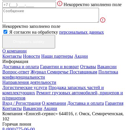
Некорректно заполнено поле
Некорректно заполнено поле
Я согласен на обработку
персональных данных
О компании
Контакты
Новости
Наши партнеры
Акции
Информация
Доставка и оплата
Гарантии и возврат
Отзывы
Вакансии
Вопрос-ответ
Журнал Семиречье
Поставщикам
Политика
конфиденциальности
Направления деятельности
Логистические услуги
Продажа запасных частей и
комплектующих
Ремонт грузовых автомобилей, прицепов и
п/прицепов
Вход / Регистрация
О компании
Доставка и оплата
Гарантия
Контакты
Вакансии
Акции
Компания «Енисей-сервис»
644016, г. Омск, Семиреченская,
102
Горячая линия
8 (800)775-06-00